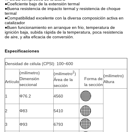
●Coeficiente bajo de la extensión termal
●Buena resistencia de impacto termal y resistencia de choque
termal
●Compatibilidad excelente con la diversa composición activa en
catalizador
●Buen funcionamiento en arranque en frio, temperatura de
ignición baja, subida rápida de la temperatura, poca resistencia
de aire, y alta eficacia de conversión.
Especificaciones
Densidad de célula (CPSI): 100~600
2
(milímetro)
(milímetro
)
(milímetro)
Dimensión
Forma de
Área de la
Artículo
Altura
seccional
la sección
sección
1
Φ76.2
4560
2
Φ83
5410
3
Φ93
6793