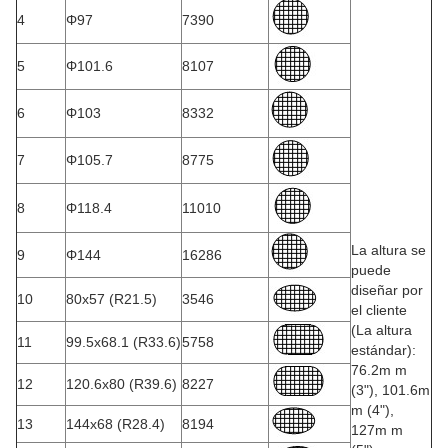
4
Φ97
7390
5
Φ101.6
8107
6
Φ103
8332
7
Φ105.7
8775
8
Φ118.4
11010
La altura se
9
Φ144
16286
puede
diseñar por
10
80x57 (R21.5)
3546
el cliente
(La altura
11
99.5x68.1 (R33.6)
5758
estándar):
76.2m m
12
120.6x80 (R39.6)
8227
(3"), 101.6m
m (4"),
13
144x68 (R28.4)
8194
127m m