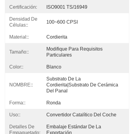
Certificación:
ISO9001 TS/16949
Densidad De
100~600 CPSI
Células::
Material::
Cordierita
Modifique Para Requisitos 
Tamaño::
Particulares
Color::
Blanco
Substrato De La 
NOMBRE::
Cordierita|substrato De Cerámica 
Del Panal
Forma::
Ronda
Uso::
Convertidor Catalítico Del Coche
Detalles De
Embalaje Estándar De La 
Empaquetado:
Exportación