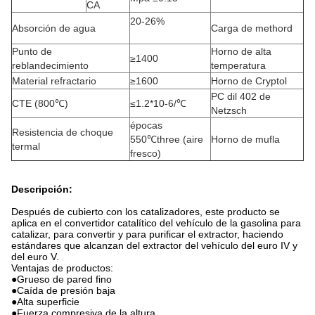
CA
20-26%
Absorción de agua
Carga de methord
Punto de
Horno de alta
≥1400
reblandecimiento
temperatura
Material refractario
≥1600
Horno de Cryptol
PC dil 402 de
CTE (800℃)
≤1.2*10-6/℃
Netzsch
épocas
Resistencia de choque
550℃three (aire
Horno de mufla
termal
fresco)
Descripción:
Después de cubierto con los catalizadores, este producto se
aplica en el convertidor catalítico del vehículo de la gasolina para
catalizar, para convertir y para purificar el extractor, haciendo
estándares que alcanzan del extractor del vehículo del euro IV y
del euro V.
Ventajas de productos:
●Grueso de pared fino
●Caída de presión baja
●Alta superficie
●Fuerza compresiva de la altura