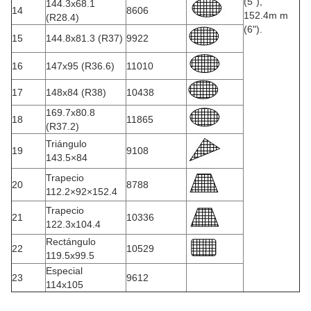
(5"),
144.3x68.1
14
8606
152.4m m
(R28.4)
(6").
15
144.8x81.3 (R37)
9922
16
147x95 (R36.6)
11010
17
148x84 (R38)
10438
169.7x80.8
18
11865
(R37.2)
Triángulo
19
9108
143.5×84
Trapecio
20
8788
112.2×92×152.4
Trapecio
21
10336
122.3x104.4
Rectángulo
22
10529
119.5x99.5
Especial
23
9612
114x105