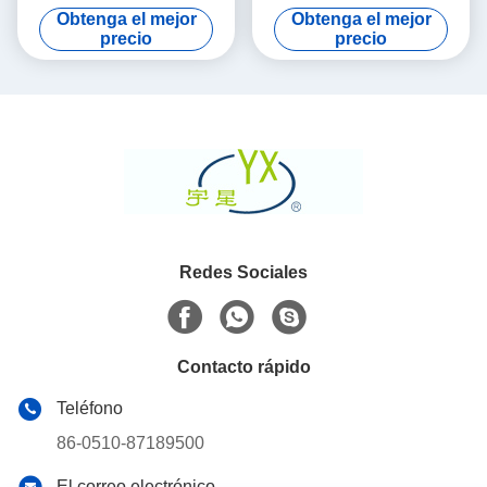
porosidad
redondo de Dpf densidad de
Obtenga el mejor
Obtenga el mejor
200 células de CPSI
precio
precio
Redes Sociales
Contacto rápido
Teléfono
86-0510-87189500
El correo electrónico