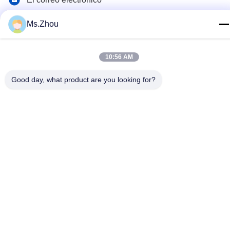
yxhjc@yxhjc.com
Ms.Zhou
Dirección
Ciudad de Dingshu, ciudad de Yixing, provincia de Jiangsu
10:56 AM
Good day, what product are you looking for?
Política de privacidad
|
Mapa del Sitio
China buena calidad Substratos de cerámica Proveedor. © de
Copyright 2013-2026 Jiangsu Province Yixing Nonmetallic
Chemical Machinery Factory Co.,Ltd . Todas las derechas
Reservado.