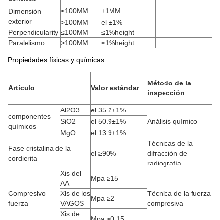
≤100MM
±1MM
Dimensión
exterior
>100MM
el ±1%
Perpendicularity
≤100MM
≤1%height
Paralelismo
>100MM
≤1%height
Propiedades físicas y químicas
Método de la
Artículo
Valor estándar
inspección
Al2O3
el 35.2±1%
componentes
SiO2
el 50.9±1%
Análisis químico
químicos
MgO
el 13.9±1%
Técnicas de la
Fase cristalina de la
el ≥90%
difracción de
cordierita
radiografía
Xis del
Mpa ≥15
AA
Compresivo
Xis de los
Técnica de la fuerza
Mpa ≥2
fuerza
VAGOS
compresiva
Xis de
Mpa ≥0.15