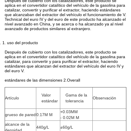
Después de cubierto con los catalizadores, este producto se
aplica en el convertidor catalítico del vehículo de la gasolina para
catalizar, convertir y purificar el extractor, haciendo estándares
que alcanzaban del extractor del vehículo el funcionamiento de V.
Technical del euro IV y del euro de este producto ha alcanzado el
nivel avanzado en China, y se acerca o ha alcanzado ya al nivel
avanzado de productos similares al extranjero.
2.
1. uso del producto
Después de cubierto con los catalizadores, este producto se
aplica en el convertidor catalítico del vehículo de la gasolina para
catalizar, para convertir y para purificar el extractor, haciendo
estándares que alcanzan del extractor del vehículo del euro IV y
del euro V.
estándares de las dimensiones 2.Overall
Valor
Gama de la
Artículo
Observación
estándar
tolerancia
+0.03MM
grueso de pared
0.17M M
- 0.02M M
alcance de la
440g/L
±60g/L
densidad