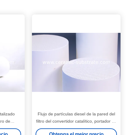
atalizado
Flujo de partículas diesel de la pared del
tro de
filtro del convertidor catalítico, portador de
cerámica
ecio
Obtenga el mejor precio