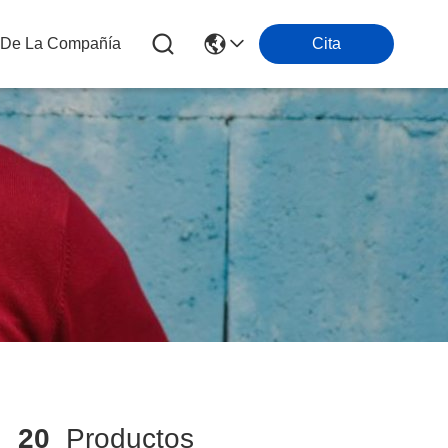
s De La Compañía
Cita
h
20
Productos