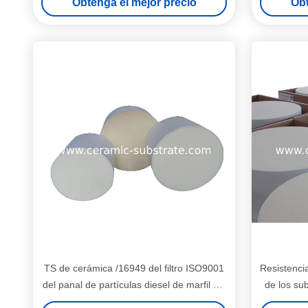
Obtenga el mejor precio
Obt
TS de cerámica /16949 del filtro ISO9001
Resistenci
del panal de partículas diesel de marfil del
de los sub
color
di