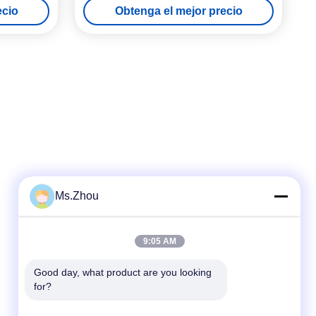
ecio
Obtenga el mejor precio
Ms.Zhou
Contacto rápido
9:05 AM
Teléfono
86-0510-87189500
Good day, what product are you looking 
for?
El correo electrónico
yxhjc@yxhjc.com