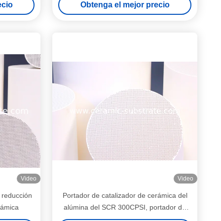
ecio
Obtenga el mejor precio
de cerámica
Video
Video
a reducción
Portador de catalizador de cerámica del
rámica
alúmina del SCR 300CPSI, portador de
cerámica del coche