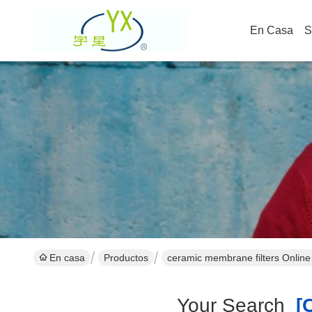
En Casa
S
En casa
Productos
ceramic membrane filters Online
Your Search
[c