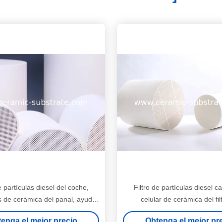
e partículas diesel del coche,
Filtro de partículas diesel c
s de cerámica del panal, ayuda
celular de cerámica del fil
de cerámica
membrana 100CSI
enga el mejor precio
Obtenga el mejor pr