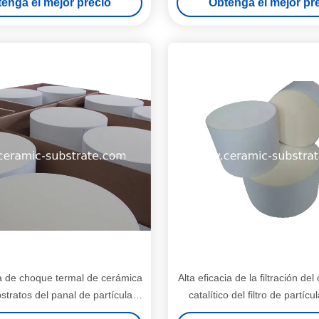
enga el mejor precio
Obtenga el mejor pr
a de choque termal de cerámica
Alta eficacia de la filtración del
stratos del panal de partículas
catalítico del filtro de partícu
esel del filtro del coche
redondo del coche