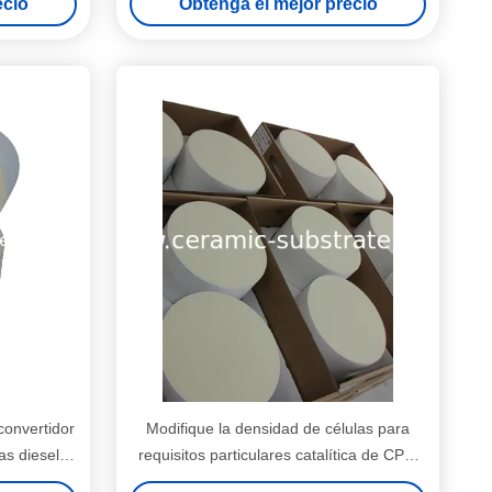
ecio
Obtenga el mejor precio
 convertidor
Modifique la densidad de células para
las diesel
requisitos particulares catalítica de CPSI
de la ayuda 100 - 200 de los substratos